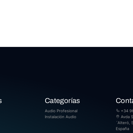
s
Categorías
Cont
Audio Profesional
+34 96
Instalación Audio
Avda Sa
´Alteró, S
España