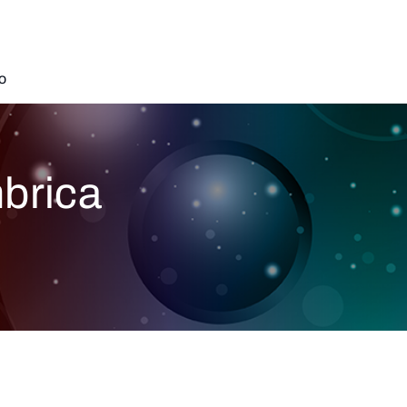
o
brica