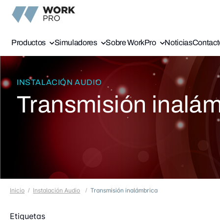
Productos
Simuladores
Sobre WorkPro
Noticias
Contact
INSTALACIÓN AUDIO
Transmisión inalám
Inicio
Instalación Audio
Transmisión inalámbrica
Etiquetas