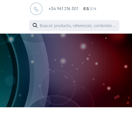
|
+34 961 216 301
ES
EN