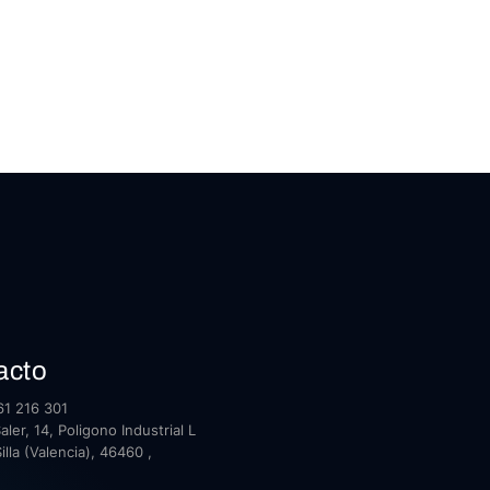
acto
1 216 301
ler, 14, Poligono Industrial L
illa (Valencia), 46460 ,