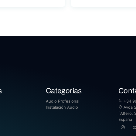
s
Categorías
Cont
Audio Profesional
+34 96
Instalación Audio
Avda Sa
´Alteró, S
España