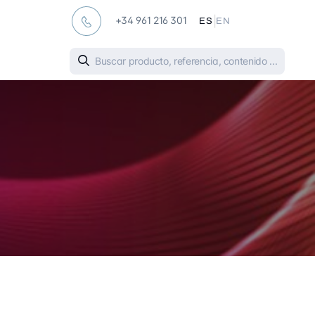
|
+34 961 216 301
ES
EN