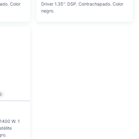
ado. Color
Driver 1.35''. DSP. Contrachapado. Color
negro.
S
 1400 W. 1
télite
gro.