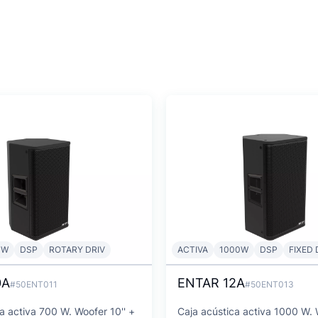
0W
DSP
ROTARY DRIV
ACTIVA
1000W
DSP
FIXED 
0A
ENTAR 12A
#50ENT011
#50ENT013
a activa 700 W. Woofer 10'' +
Caja acústica activa 1000 W. 