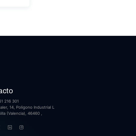
acto
1 216 301
ler, 14, Poligono Industrial L
illa (Valencia), 46460 ,