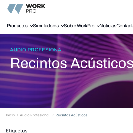
Productos
Simuladores
Sobre WorkPro
Noticias
Contact
AUDIO PROFESIONAL
Recintos Acústico
Inicio
Audio Profesional
Recintos Acústicos
Etiquetas