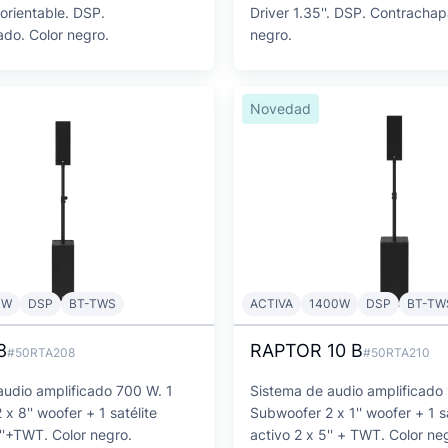
 orientable. DSP.
Driver 1.35''. DSP. Contrachap
do. Color negro.
negro.
Novedad
0W
DSP
BT-TWS
ACTIVA
1400W
DSP
BT-TW
8
RAPTOR 10 B
#50RTA208
#50RTA210
audio amplificado 700 W. 1
Sistema de audio amplificado
x 8'' woofer + 1 satélite
Subwoofer 2 x 1'' woofer + 1 sa
''+TWT. Color negro.
activo 2 x 5'' + TWT. Color ne