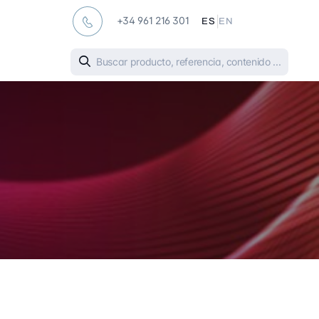
|
+34 961 216 301
ES
EN