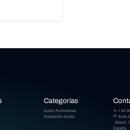
s
Categorías
Cont
Audio Profesional
+34 96
Instalación Audio
Avda Sa
´Alteró, S
España