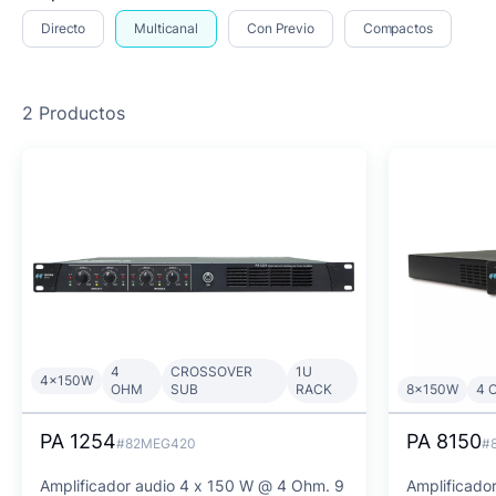
Directo
Multicanal
Con Previo
Compactos
2 Productos
4
CROSSOVER
1U
4x150W
OHM
SUB
RACK
8x150W
4 
PA 1254
PA 8150
#82MEG420
#
Amplificador audio 4 x 150 W @ 4 Ohm. 9
Amplificado