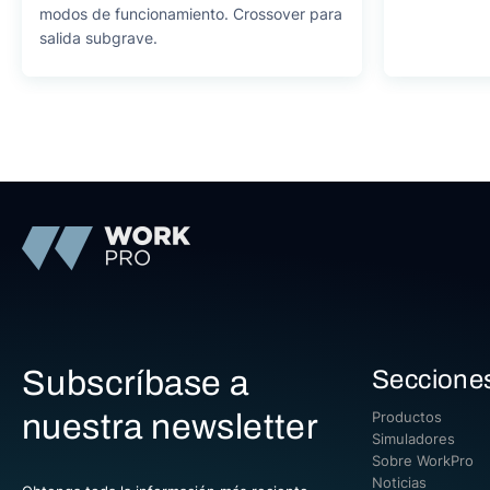
modos de funcionamiento. Crossover para
salida subgrave.
Subscríbase a
Seccione
nuestra newsletter
Productos
Simuladores
Sobre WorkPro
Noticias