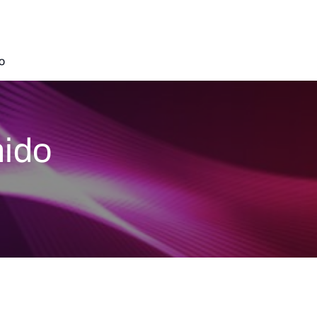
o
nido