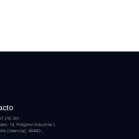
acto
1 216 301
ler, 14, Poligono Industrial L
illa (Valencia), 46460 ,