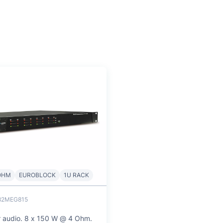
OHM
EUROBLOCK
1U RACK
82MEG815
r audio. 8 x 150 W @ 4 Ohm.