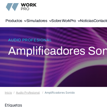
Productos
Simuladores
Sobre WorkPro
Noticias
Contact
AUDIO PROFESIONAL
Amplificadores So
Inicio
Audio Profesional
Amplificadores Sonido
Etiquetas